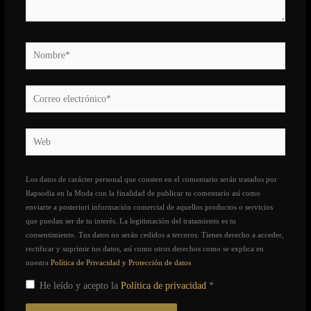
Nombre*
Correo
electrónico*
Web
Los datos de carácter personal que consten en el comentario serán tratados por
Rapsodia en la Moda con la finalidad de publicar tu comentario así como
enviarte a posteriori información comercial de aquellos productos o servicios
que puedan ser de tu interés. La legitimación del tratamiento es tu
consentimiento. Tus datos no serán cedidos a terceros. Tienes derecho a acceder,
rectificar y suprimir tus datos, así como otros derechos como se explica en
nuestra
Política de Privacidad y Protección de datos
He leído y acepto la
Política de privacidad
*