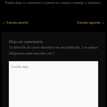
Puedes dejar tu comentario o ponerte en contacto conmigo y hablamos.
←
Entrada anterior
Entrada siguiente
→
Deja un comentario
Tu dirección de correo electrónico no será publicada.
Los campos
obligatorios están marcados con
*
Escribe
aquí...