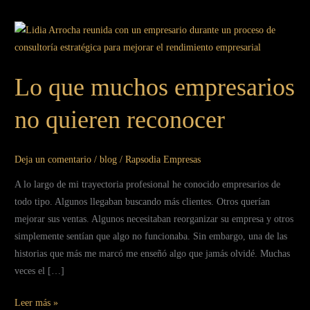
Lo
que
muchos
Lo que muchos empresarios
empresarios
no
no quieren reconocer
quieren
reconocer
Deja un comentario
/
blog
/
Rapsodia Empresas
A lo largo de mi trayectoria profesional he conocido empresarios de
todo tipo. Algunos llegaban buscando más clientes. Otros querían
mejorar sus ventas. Algunos necesitaban reorganizar su empresa y otros
simplemente sentían que algo no funcionaba. Sin embargo, una de las
historias que más me marcó me enseñó algo que jamás olvidé. Muchas
veces el […]
Leer más »