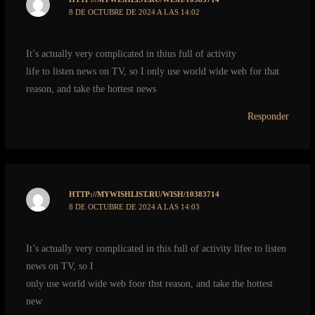
8 DE OCTUBRE DE 2024 A LAS 14:02
It’s actually very complicated in thius full of activity
life to listen news on TV, so I only use world wide web for that
reason, and take the hottest news
Responder
HTTP://MYWISHLIST.RU/WISH/10383714
8 DE OCTUBRE DE 2024 A LAS 14:03
It’s actually very complicated in this full of activity lifee to listen
news on TV, so I
only use world wide web foor thst reason, and take the hottest
new