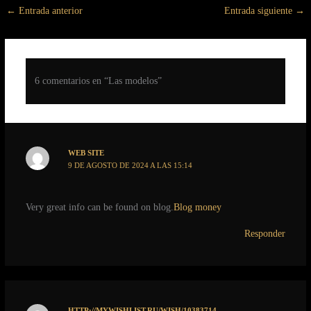
←
Entrada anterior
Entrada siguiente
→
6 comentarios en “Las modelos”
WEB SITE
9 DE AGOSTO DE 2024 A LAS 15:14
Very great info can be found on blog.
Blog money
Responder
HTTP://MYWISHLIST.RU/WISH/10383714