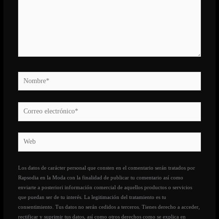
Nombre*
Correo
electrónico*
Web
Los datos de carácter personal que consten en el comentario serán tratados por
Rapsodia en la Moda con la finalidad de publicar tu comentario así como
enviarte a posteriori información comercial de aquellos productos o servicios
que puedan ser de tu interés. La legitimación del tratamiento es tu
consentimiento. Tus datos no serán cedidos a terceros. Tienes derecho a acceder,
rectificar y suprimir tus datos, así como otros derechos como se explica en