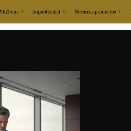
Win2win
impublicidad
Nuestros productos