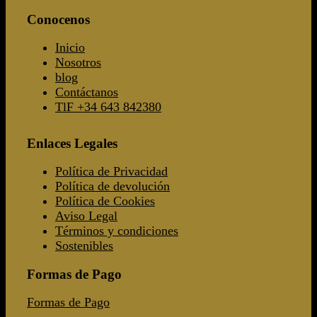
Conocenos
Inicio
Nosotros
blog
Contáctanos
TlF +34 643 842380
Enlaces Legales
Política de Privacidad
Política de devolución
Política de Cookies
Aviso Legal
Términos y condiciones
Sostenibles
Formas de Pago
Formas de Pago