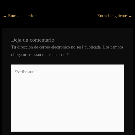
←
Entrada anterior
Entrada siguiente
→
Deja un comentario
Tu dirección de correo electrónico no será publicada.
Los campos
obligatorios están marcados con
*
Escribe
aquí...