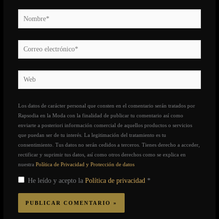
Nombre*
Correo
electrónico*
Web
Los datos de carácter personal que consten en el comentario serán tratados por
Rapsodia en la Moda con la finalidad de publicar tu comentario así como
enviarte a posteriori información comercial de aquellos productos o servicios
que puedan ser de tu interés. La legitimación del tratamiento es tu
consentimiento. Tus datos no serán cedidos a terceros. Tienes derecho a acceder,
rectificar y suprimir tus datos, así como otros derechos como se explica en
nuestra
Política de Privacidad y Protección de datos
He leído y acepto la
Política de privacidad
*