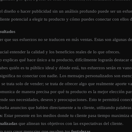
el diseño o hacer publicidad sin un análisis profundo puede ser un esfu
liente potencial a elegir tu producto y cómo puedes conectar con ellos 
sultados
er que sus esfuerzos no se traducen en más ventas. Estas son algunas 
rucial entender la calidad y los beneficios reales de lo que ofreces.
no explicas qué hace único a tu producto, difícilmente lograrás destacar
sabes quién es tu público ideal y dónde está, tus esfuerzos serán en vano
 significa no conectar con nadie. Los mensajes personalizados son esenc
 se trata solo de vender; se trata de ofrecer algo que realmente aporte va
omunica de manera precisa por qué tu producto es la mejor elección para
iende sus necesidades, deseos y preocupaciones. Esto te permitirá conect
iseña anuncios que hablen directamente a tu cliente, utilizando palabras
s
: Estar presente en los medios donde tu cliente pasa tiempo maximiza 
nalizadas
que alinean tus objetivos con las expectativas del cliente.
o para crear mensajes que resalten tus
fortalezas
.