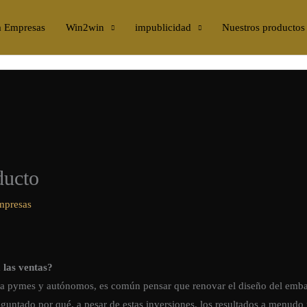
a Empresas
Win2win
impublicidad
Nuestros productos
ducto
mpresas
las ventas?
ra pymes y autónomos, es común pensar que renovar el diseño del emba
reguntado por qué, a pesar de estas inversiones, los resultados a menudo