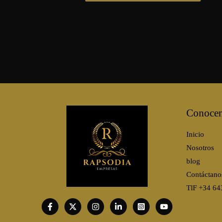
Conoce
Inicio
Nosotros
blog
Contáctano
TlF +34 64