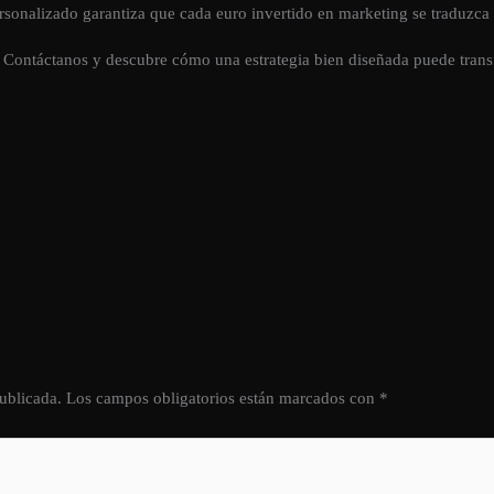
sonalizado garantiza que cada euro invertido en marketing se traduzca e
 Contáctanos y descubre cómo una estrategia bien diseñada puede transf
ublicada.
Los campos obligatorios están marcados con
*