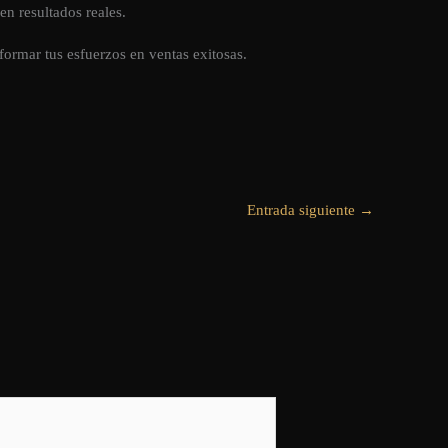
n resultados reales.
ormar tus esfuerzos en ventas exitosas.
Entrada siguiente
→