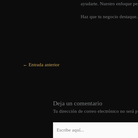
ayudarte. Nuestro enfoque per
Haz que tu negocio destaque.
←
Entrada anterior
Deja un comentario
Tu dirección de correo electrónico no será p
Escribe
aquí...