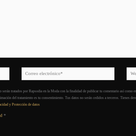
Correo
Web
electrónico*
o serán tratados por Rapsodia en la Moda con la finalidad de publicar tu comentario así como en
timación del tratamiento es tu consentimiento. Tus datos no serán cedidos a terceros. Tienes dere
acidad y Protección de datos
ad
*