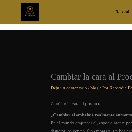
Ir
al
Rapsodi
contenido
Cambiar la cara al Pro
Deja un comentario
/
blog
/ Por
Rapsodia E
Cambiar la cara al producto
¿Cambiar el embalaje realmente aumenta 
En el mundo empresarial, especialmente pa
disparar las ventas. Sin embargo, ¿te has p