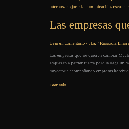
empresas
que
Las empresas qu
no
quieren
cambiar
Deja un comentario
/
blog
/
Rapsodia Empre
Las empresas que no quieren cambiar Mucha
empiezan a perder fuerza porque llega un 
trayectoria acompañando empresas he vivi
Leer más »