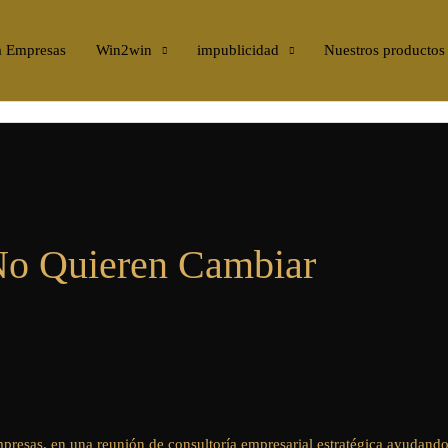
a Empresas
Win2win
impublicidad
Nuestros productos
No Quieren Cambiar