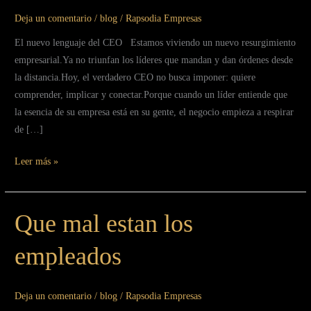
CEO
Deja un comentario
/
blog
/
Rapsodia Empresas
El nuevo lenguaje del CEO Estamos viviendo un nuevo resurgimiento
empresarial.Ya no triunfan los líderes que mandan y dan órdenes desde
la distancia.Hoy, el verdadero CEO no busca imponer: quiere
comprender, implicar y conectar.Porque cuando un líder entiende que
la esencia de su empresa está en su gente, el negocio empieza a respirar
de […]
Leer más »
Que mal estan los
Que
mal
empleados
estan
los
empleados
Deja un comentario
/
blog
/
Rapsodia Empresas