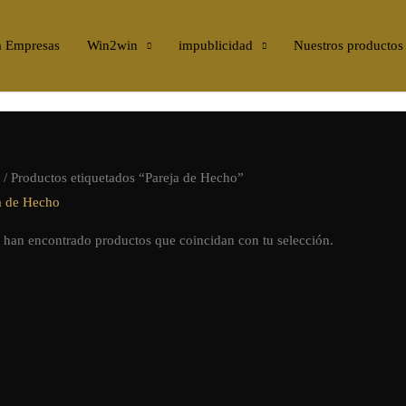
a Empresas
Win2win
impublicidad
Nuestros productos
/ Productos etiquetados “Pareja de Hecho”
a de Hecho
 han encontrado productos que coincidan con tu selección.